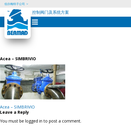
伯尔梅特子公司
控制阀门及系统方案
Skip
to
content
Acea – SIMBRIVIO
Post
Acea – SIMBRIVIO
navigation
Leave a Reply
You must be logged in to post a comment.