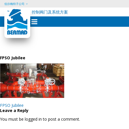
伯尔梅特子公司
控制阀门及系统方案
Skip
to
content
FPSO Jubilee
Post
FPSO Jubilee
navigation
Leave a Reply
You must be logged in to post a comment.