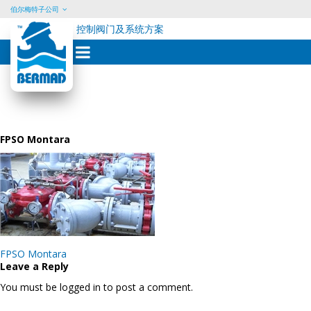
伯尔梅特子公司
控制阀门及系统方案
Skip
to
content
FPSO Montara
Post
FPSO Montara
navigation
Leave a Reply
You must be logged in to post a comment.