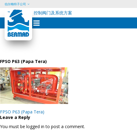
伯尔梅特子公司
控制阀门及系统方案
Skip
to
content
FPSO P63 (Papa Tera)
Post
FPSO P63 (Papa Tera)
navigation
Leave a Reply
You must be logged in to post a comment.