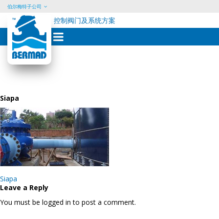
伯尔梅特子公司
控制阀门及系统方案
Skip
to
content
Siapa
Post
Siapa
navigation
Leave a Reply
You must be logged in to post a comment.