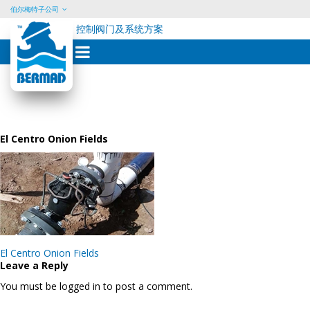
伯尔梅特子公司
控制阀门及系统方案
Skip
to
content
El Centro Onion Fields
Post
El Centro Onion Fields
navigation
Leave a Reply
You must be logged in to post a comment.