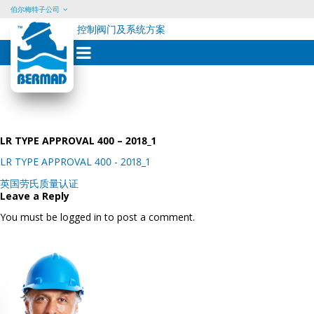
伯尔梅特子公司
控制阀门及系统方案
Skip
to
content
LR TYPE APPROVAL 400 – 2018_1
LR TYPE APPROVAL 400 - 2018_1
Post
英国劳氏质量认证
navigation
Leave a Reply
You must be logged in to post a comment.