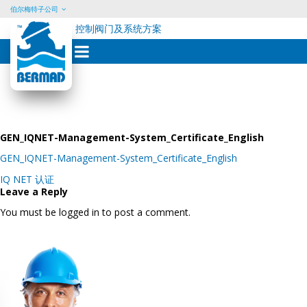
伯尔梅特子公司
控制阀门及系统方案
Skip
to
content
GEN_IQNET-Management-System_Certificate_English
GEN_IQNET-Management-System_Certificate_English
Post
IQ NET 认证
navigation
Leave a Reply
You must be logged in to post a comment.