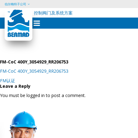
伯尔梅特子公司
控制阀门及系统方案
Skip
to
content
FM-CoC 400Y_3054929_RR206753
FM-CoC 400Y_3054929_RR206753
Post
FM认证
navigation
Leave a Reply
You must be logged in to post a comment.