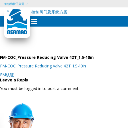
伯尔梅特子公司
控制阀门及系统方案
Skip
to
content
FM-COC_Pressure Reducing Valve 42T_1.5-10in
FM-COC_Pressure Reducing Valve 42T_1.5-10in
Post
FM认证
navigation
Leave a Reply
You must be logged in to post a comment.