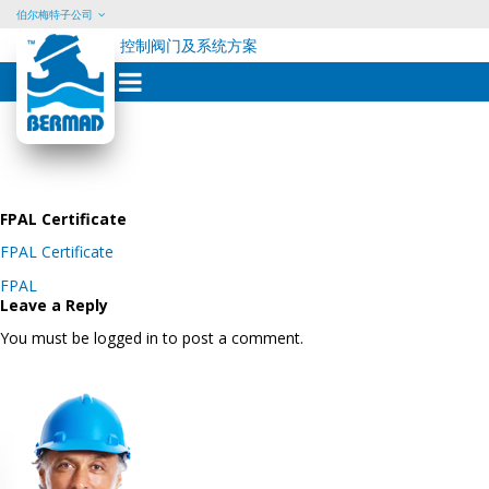
伯尔梅特子公司
控制阀门及系统方案
Skip
to
content
FPAL Certificate
FPAL Certificate
Post
FPAL
navigation
Leave a Reply
You must be logged in to post a comment.