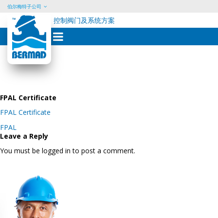
伯尔梅特子公司
控制阀门及系统方案
Skip
to
content
FPAL Certificate
FPAL Certificate
Post
FPAL
navigation
Leave a Reply
You must be logged in to post a comment.