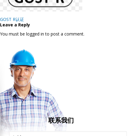
Post
GOST R认证
navigation
Leave a Reply
You must be logged in to post a comment.
联系我们