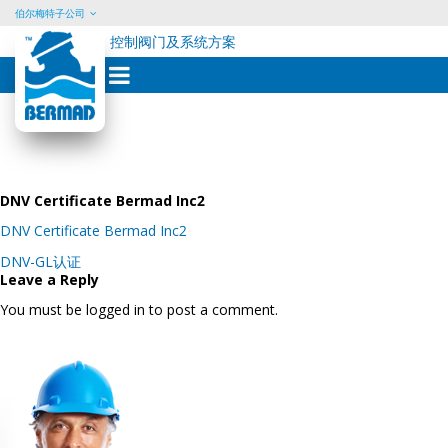
伯尔梅特子公司
控制阀门及系统方案
Skip
to
content
DNV Certificate Bermad Inc2
DNV Certificate Bermad Inc2
Post
DNV-GL认证
navigation
Leave a Reply
You must be logged in to post a comment.