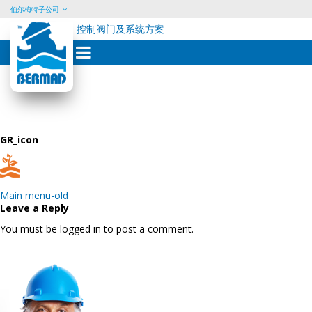
伯尔梅特子公司
控制阀门及系统方案
Skip
to
content
GR_icon
Post
Main menu-old
navigation
Leave a Reply
You must be logged in to post a comment.