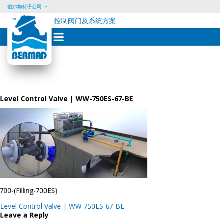
伯尔梅特子公司
控制阀门及系统方案
Skip
to
content
Level Control Valve | WW-750ES-67-BE
700-(Filling-700ES)
Post
Level Control Valve | WW-750ES-67-BE
navigation
Leave a Reply