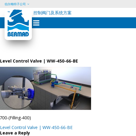
伯尔梅特子公司
控制阀门及系统方案
Skip
to
content
Level Control Valve | WW-450-66-BE
700-(Filling-400)
Post
Level Control Valve | WW-450-66-BE
navigation
Leave a Reply