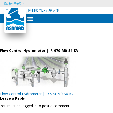
伯尔梅特子公司
控制阀门及系统方案
Skip
to
content
Flow Control Hydrometer | IR-970-M0-54-KV
Post
Flow Control Hydrometer | IR-970-M0-54-KV
navigation
Leave a Reply
You must be logged in to post a comment.