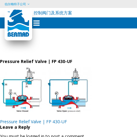
伯尔梅特子公司
控制阀门及系统方案
Skip
to
content
Pressure Relief Valve | FP 430-UF
Post
Pressure Relief Valve | FP 430-UF
navigation
Leave a Reply
You must be logged in to post a comment.