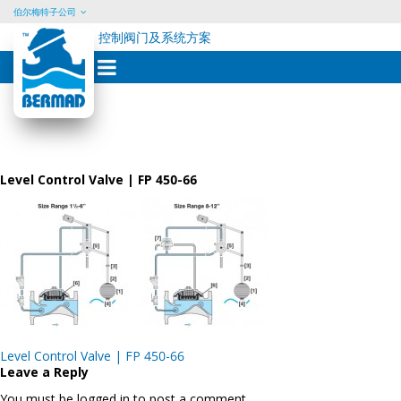
伯尔梅特子公司
控制阀门及系统方案
Skip
to
content
Level Control Valve | FP 450-66
Post
Level Control Valve | FP 450-66
navigation
Leave a Reply
You must be logged in to post a comment.