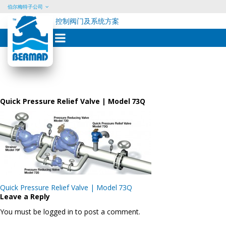
伯尔梅特子公司
控制阀门及系统方案
Skip
to
content
Quick Pressure Relief Valve | Model 73Q
Post
Quick Pressure Relief Valve | Model 73Q
navigation
Leave a Reply
You must be logged in to post a comment.