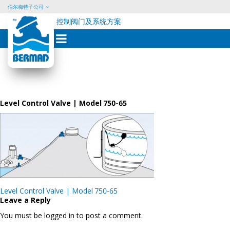
伯尔梅特子公司
控制阀门及系统方案
Skip
to
content
Level Control Valve | Model 750-65
Post
Level Control Valve | Model 750-65
navigation
Leave a Reply
You must be logged in to post a comment.