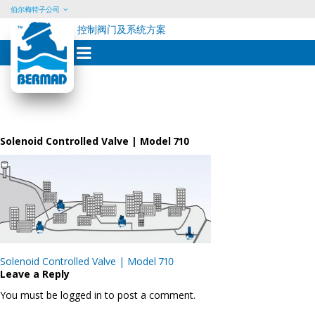
伯尔梅特子公司
控制阀门及系统方案
Skip
to
content
Solenoid Controlled Valve | Model 710
Post
Solenoid Controlled Valve | Model 710
navigation
Leave a Reply
You must be logged in to post a comment.