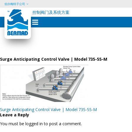
伯尔梅特子公司
控制阀门及系统方案
Skip
to
content
Surge Anticipating Control Valve | Model 735-55-M
Post
Surge Anticipating Control Valve | Model 735-55-M
navigation
Leave a Reply
You must be logged in to post a comment.