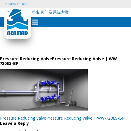
伯尔梅特子公司
控制阀门及系统方案
Skip
to
content
Pressure Reducing ValvePressure Reducing Valve | WW-
720ES-BP
Post
Pressure Reducing ValvePressure Reducing Valve | WW-720ES-BP
navigation
Leave a Reply