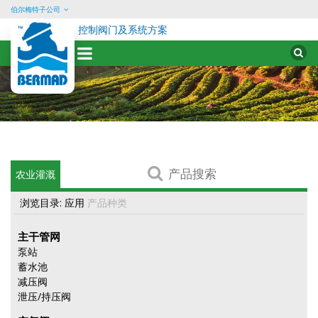
伯尔梅特子公司
控制阀门及系统方案
Sear
for:
Skip
to
content
产
农业灌溉
品
搜
浏览目录:
应用
产品种类
索
主干管网
泵站
蓄水池
减压阀
泄压/持压阀