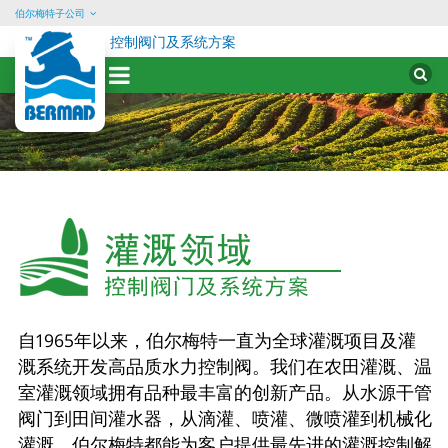
伯尔梅特子公司
控制阀门及系统方案
Sear
for:
Skip
to
content
农
业
灌
溉
自1965年以来，伯尔梅特一直为全球灌溉项目及灌
溉系统开发高品质水力控制阀。我们在农田灌溉、温
室灌溉领域拥有品种最丰富的创新产品。从水源干管
阀门到田间灌水器，从滴灌、喷灌、微喷灌到机械化
灌溉，伯尔梅特都能为客户提供最先进的灌溉控制解