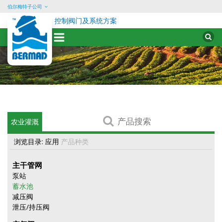
伯尔梅特子公司
控制阀门及系统方案
Sear
for:
Skip
to
content
产
农业灌溉
品
搜
浏览目录:
应用
产品种类
索
主干管网
泵站
蓄水池
减压阀
泄压/持压阀