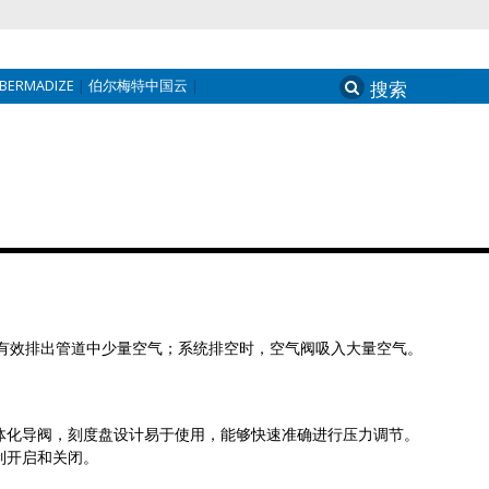
BERMADIZE
伯尔梅特中国云
Search
for:
阀有效排出管道中少量空气；系统排空时，空气阀吸入大量空气。
性一体化导阀，刻度盘设计易于使用，能够快速准确进行压力调节。
制开启和关闭。