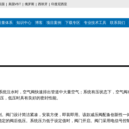
美国
美国VBT
俄罗斯
西班牙
印度尼西亚
质量体系
知识中心
博客
项目案例
下载专区
专业技术工具
联系我们
。系统注水时，空气阀快速排出管道中大量空气；系统有压状态下，空气
压，低压时具有良好的密封性能。
电磁阀控制。阀门设计简洁紧凑，安装方便，即装即用。该款减压阀配备创新
降低为稳定的阀后低压。系统压力低于设定值时，阀门开启。阀门采用电信号控