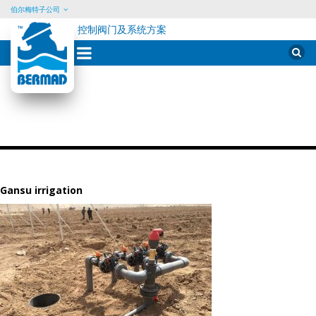
伯尔梅特子公司
控制阀门及系统方案
Skip
Sear
for:
to
content
Gansu irrigation