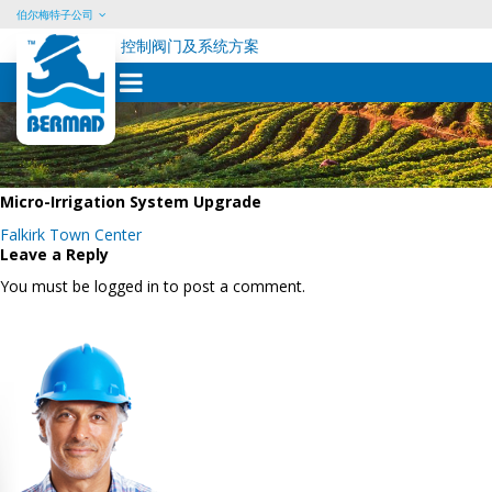
伯尔梅特子公司
控制阀门及系统方案
Skip
to
content
Micro-Irrigation System Upgrade
Post
Falkirk Town Center
navigation
Leave a Reply
You must be logged in to post a comment.