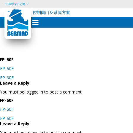
伯尔梅特子公司
控制阀门及系统方案
Skip
to
content
FP-60F
FP-60F
Post
FP-60F
navigation
Leave a Reply
You must be logged in to post a comment.
FP-60F
FP-60F
Post
FP-60F
navigation
Leave a Reply
You must be logged in to post a comment.