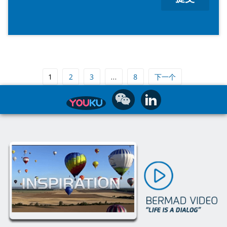
Page
1
Page
2
Page
3
…
Page
8
下一个